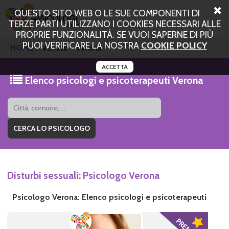
QUESTO SITO WEB O LE SUE COMPONENTI DI
TERZE PARTI UTILIZZANO I COOKIES NECESSARI ALLE
PROPRIE FUNZIONALITÀ. SE VUOI SAPERNE DI PIÙ
PUOI VERIFICARE LA NOSTRA
COOKIE POLICY
HOME
Veneto
Verona
ACCETTA
Elenco psicologi e psicoterapeuti Verona
Disturbi sessuali: Psicologo Verona
Psicologo Verona: Elenco psicologi e psicoterapeuti