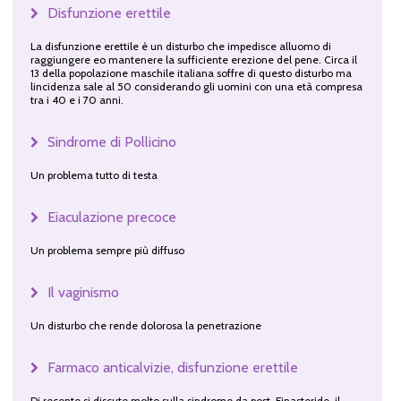
Disfunzione erettile
La disfunzione erettile è un disturbo che impedisce alluomo di
raggiungere eo mantenere la sufficiente erezione del pene. Circa il
13 della popolazione maschile italiana soffre di questo disturbo ma
lincidenza sale al 50 considerando gli uomini con una età compresa
tra i 40 e i 70 anni.
Sindrome di Pollicino
Un problema tutto di testa
Eiaculazione precoce
Un problema sempre più diffuso
Il vaginismo
Un disturbo che rende dolorosa la penetrazione
Farmaco anticalvizie, disfunzione erettile
Di recente si discute molto sulla sindrome da post-Finasteride, il