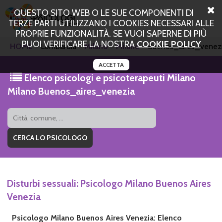
QUESTO SITO WEB O LE SUE COMPONENTI DI
TERZE PARTI UTILIZZANO I COOKIES NECESSARI ALLE
PROPRIE FUNZIONALITÀ. SE VUOI SAPERNE DI PIÙ
PUOI VERIFICARE LA NOSTRA
COOKIE POLICY
HOME
Lombardia
Milano
Milano
Buenos_aires_venez
ACCETTA
Elenco psicologi e psicoterapeuti Milano
Milano Buenos_aires_venezia
Disturbi sessuali: Psicologo Milano Buenos Aires
Venezia
Psicologo Milano Buenos Aires Venezia: Elenco