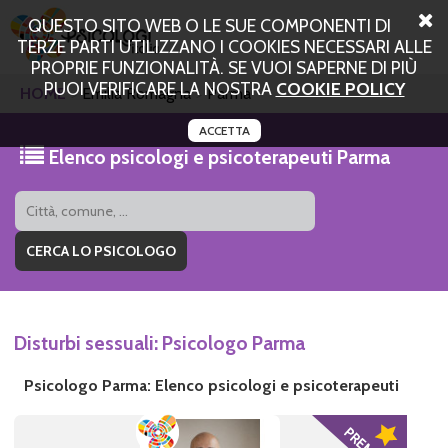
QUESTO SITO WEB O LE SUE COMPONENTI DI
TERZE PARTI UTILIZZANO I COOKIES NECESSARI ALLE
PROPRIE FUNZIONALITÀ. SE VUOI SAPERNE DI PIÙ
PUOI VERIFICARE LA NOSTRA
COOKIE POLICY
HOME
Emilia Romagna
Parma
ACCETTA
Elenco psicologi e psicoterapeuti Parma
Disturbi sessuali: Psicologo Parma
Psicologo Parma: Elenco psicologi e psicoterapeuti