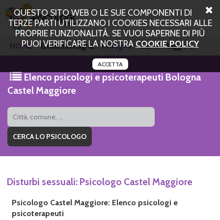
QUESTO SITO WEB O LE SUE COMPONENTI DI
TERZE PARTI UTILIZZANO I COOKIES NECESSARI ALLE
PROPRIE FUNZIONALITÀ. SE VUOI SAPERNE DI PIÙ
PUOI VERIFICARE LA NOSTRA
COOKIE POLICY
HOME
Emilia Romagna
Bologna
Castel Maggiore
ACCETTA
Elenco psicologi e psicoterapeuti Bologna
Castel Maggiore
Disturbi sessuali: Psicologo Castel Maggiore
Psicologo Castel Maggiore: Elenco psicologi e
psicoterapeuti