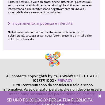
I disturbi sessuali, a volte chiamati anche disfunzioni psicosessuali,
sono caratterizzati da dinamiche psicologiche di tipo personale eo
interpersonale che interferiscono negativamente su uno o più
aspetti della sfera sessuale di un individuo
Inquinamento, impotenza e infertilità
Nell'ultimo ventennio si è verificato un notevole incremento
dell'infertilità, a causa di vari nuovi fattori, presenti sia in Italia che
nel resto del mondo
All contents copyright© by Italia Web® s.r.l. - P.I. e C.F.
10272711002
-
PRIVACY
Tutti i contenuti sono da considerarsi solo a scopo
informativo. Va evidenziato, peraltro, che non devono essere
intese come sostitutive del parere clinico del dottore,
pertanto non vanno utilizzate come strumento di
SEI UNO PSICOLOGO? PER LA TUA PUBBLICITÀ
autodiagnosi o di automedicazione.
CLICCA QUI