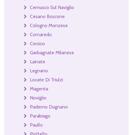
Cernusco Sul Naviglio
Cesano Boscone
Cologno Monzese
Cornaredo
Corsico
Garbagnate Milanese
Lainate
Legnano
Locate Di Triulzi
Magenta
Noviglio
Paderno Dugnano
Parabiago
Paullo
Pioltello