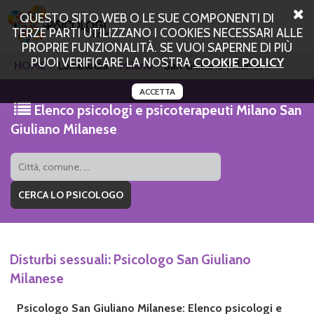
QUESTO SITO WEB O LE SUE COMPONENTI DI
TERZE PARTI UTILIZZANO I COOKIES NECESSARI ALLE
PROPRIE FUNZIONALITÀ. SE VUOI SAPERNE DI PIÙ
PUOI VERIFICARE LA NOSTRA
COOKIE POLICY
HOME
Lombardia
Milano
San Giuliano Milanese
ACCETTA
Elenco psicologi e psicoterapeuti Milano San
Giuliano Milanese
Disturbi sessuali: Psicologo San Giuliano
Milanese
Psicologo San Giuliano Milanese: Elenco psicologi e