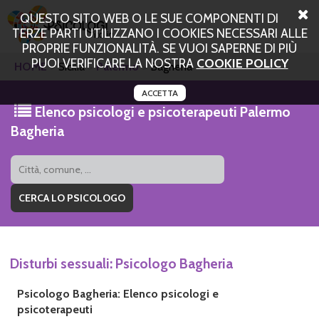
QUESTO SITO WEB O LE SUE COMPONENTI DI
TERZE PARTI UTILIZZANO I COOKIES NECESSARI ALLE
PROPRIE FUNZIONALITÀ. SE VUOI SAPERNE DI PIÙ
PUOI VERIFICARE LA NOSTRA
COOKIE POLICY
HOME
Sicilia
Palermo
Bagheria
ACCETTA
Elenco psicologi e psicoterapeuti Palermo
Bagheria
Disturbi sessuali: Psicologo Bagheria
Psicologo Bagheria: Elenco psicologi e
psicoterapeuti