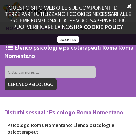
QUESTO SITO WEB O LE SUE COMPONENTI DI
TERZE PARTI UTILIZZANO I COOKIES NECESSARI ALLE
PROPRIE FUNZIONALITÀ. SE VUOI SAPERNE DI PIÙ
PUOI VERIFICARE LA NOSTRA
COOKIE POLICY
HOME
Lazio
Roma
Roma
Nomentano
ACCETTA
Elenco psicologi e psicoterapeuti Roma Roma
Nomentano
Disturbi sessuali: Psicologo Roma Nomentano
Psicologo Roma Nomentano: Elenco psicologi e
psicoterapeuti