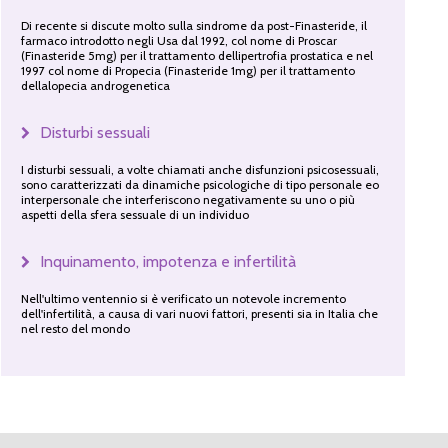
Di recente si discute molto sulla sindrome da post-Finasteride, il
farmaco introdotto negli Usa dal 1992, col nome di Proscar
(Finasteride 5mg) per il trattamento dellipertrofia prostatica e nel
1997 col nome di Propecia (Finasteride 1mg) per il trattamento
dellalopecia androgenetica
Disturbi sessuali
I disturbi sessuali, a volte chiamati anche disfunzioni psicosessuali,
sono caratterizzati da dinamiche psicologiche di tipo personale eo
interpersonale che interferiscono negativamente su uno o più
aspetti della sfera sessuale di un individuo
Inquinamento, impotenza e infertilità
Nell'ultimo ventennio si è verificato un notevole incremento
dell'infertilità, a causa di vari nuovi fattori, presenti sia in Italia che
nel resto del mondo