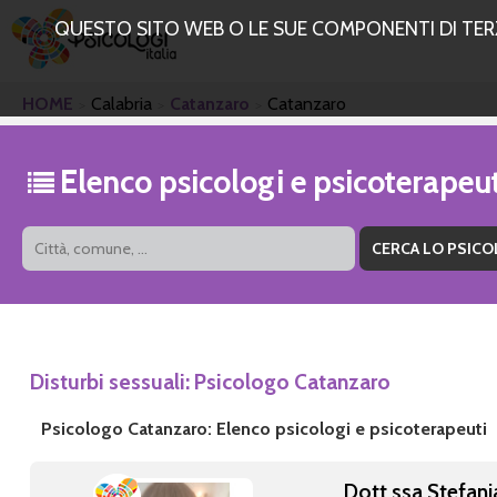
QUESTO SITO WEB O LE SUE COMPONENTI DI TERZE
HOME
Calabria
Catanzaro
Catanzaro
Elenco psicologi e psicoterape
Disturbi sessuali: Psicologo Catanzaro
Psicologo Catanzaro: Elenco psicologi e psicoterapeuti
Dott.ssa Stefani