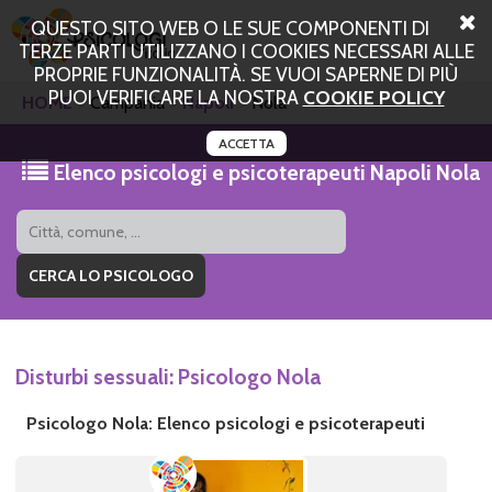
QUESTO SITO WEB O LE SUE COMPONENTI DI
TERZE PARTI UTILIZZANO I COOKIES NECESSARI ALLE
PROPRIE FUNZIONALITÀ. SE VUOI SAPERNE DI PIÙ
PUOI VERIFICARE LA NOSTRA
COOKIE POLICY
HOME
Campania
Napoli
Nola
ACCETTA
Elenco psicologi e psicoterapeuti Napoli Nola
Disturbi sessuali: Psicologo Nola
Psicologo Nola: Elenco psicologi e psicoterapeuti