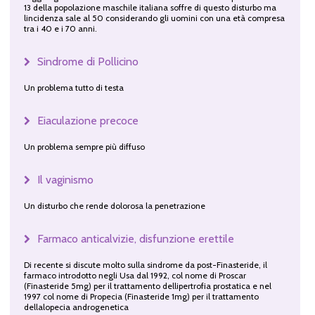
13 della popolazione maschile italiana soffre di questo disturbo ma
lincidenza sale al 50 considerando gli uomini con una età compresa
tra i 40 e i 70 anni.
Sindrome di Pollicino
Un problema tutto di testa
Eiaculazione precoce
Un problema sempre più diffuso
Il vaginismo
Un disturbo che rende dolorosa la penetrazione
Farmaco anticalvizie, disfunzione erettile
Di recente si discute molto sulla sindrome da post-Finasteride, il
farmaco introdotto negli Usa dal 1992, col nome di Proscar
(Finasteride 5mg) per il trattamento dellipertrofia prostatica e nel
1997 col nome di Propecia (Finasteride 1mg) per il trattamento
dellalopecia androgenetica