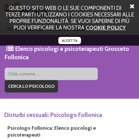
QUESTO SITO WEB O LE SUE COMPONENTI DI
TERZE PARTI UTILIZZANO I COOKIES NECESSARI ALLE
PROPRIE FUNZIONALITÀ. SE VUOI SAPERNE DI PIÙ
PUOI VERIFICARE LA NOSTRA
COOKIE POLICY
HOME
Toscana
Grosseto
Follonica
ACCETTA
Elenco psicologi e psicoterapeuti Grosseto
Follonica
Disturbi sessuali: Psicologo Follonica
Psicologo Follonica: Elenco psicologi e
psicoterapeuti