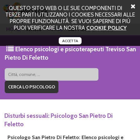
QUESTO SITO WEB O LE SUE COMPONENTI DI
TERZE PARTI UTILIZZANO I COOKIES NECESSARI ALLE
PROPRIE FUNZIONALITÀ. SE VUOI SAPERNE DI PIÙ
PUOI VERIFICARE LA NOSTRA
COOKIE POLICY
HOME
Veneto
Treviso
San Pietro Di Feletto
ACCETTA
Elenco psicologi e psicoterapeuti Treviso San
Pietro Di Feletto
Disturbi sessuali: Psicologo San Pietro Di
Feletto
Psicologo San Pietro Di Feletto: Elenco psicologi e