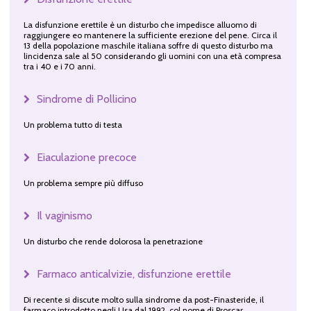
La disfunzione erettile è un disturbo che impedisce alluomo di
raggiungere eo mantenere la sufficiente erezione del pene. Circa il
13 della popolazione maschile italiana soffre di questo disturbo ma
lincidenza sale al 50 considerando gli uomini con una età compresa
tra i 40 e i 70 anni.
Sindrome di Pollicino
Un problema tutto di testa
Eiaculazione precoce
Un problema sempre più diffuso
Il vaginismo
Un disturbo che rende dolorosa la penetrazione
Farmaco anticalvizie, disfunzione erettile
Di recente si discute molto sulla sindrome da post-Finasteride, il
farmaco introdotto negli Usa dal 1992, col nome di Proscar