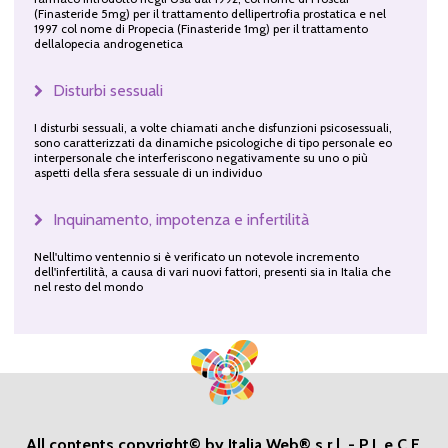
(Finasteride 5mg) per il trattamento dellipertrofia prostatica e nel
1997 col nome di Propecia (Finasteride 1mg) per il trattamento
dellalopecia androgenetica
Disturbi sessuali
I disturbi sessuali, a volte chiamati anche disfunzioni psicosessuali,
sono caratterizzati da dinamiche psicologiche di tipo personale eo
interpersonale che interferiscono negativamente su uno o più
aspetti della sfera sessuale di un individuo
Inquinamento, impotenza e infertilità
Nell'ultimo ventennio si è verificato un notevole incremento
dell'infertilità, a causa di vari nuovi fattori, presenti sia in Italia che
nel resto del mondo
All contents copyright© by Italia Web® s.r.l. - P.I. e C.F.