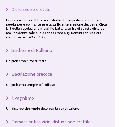
Disfunzione erettile
La disfunzione erettile è un disturbo che impedisce alluomo di
raggiungere eo mantenere la sufficiente erezione del pene. Circa
il 13 della popolazione maschile italiana soffre di questo disturbo
ma lincidenza sale al 50 considerando gli uomini con una età
compresa tra i 40 e i 70 anni.
Sindrome di Pollicino
Un problema tutto di testa
Eiaculazione precoce
Un problema sempre più diffuso
Il vaginismo
Un disturbo che rende dolorosa la penetrazione
Farmaco anticalvizie, disfunzione erettile