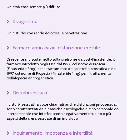
Un problema sempre più diffuso
Il vaginismo
Un disturbo che rende dolorosa la penetrazione
Farmaco anticalvizie, disfunzione erettile
Di recente si discute molto sulla sindrome da post-Finasteride, il
farmaco introdotto negli Usa dal 1992, col nome di Proscar
(Finasteride 5mg) per il trattamento dellipertrofia prostatica e nel
1997 col nome di Propecia (Finasteride 1mg) per il trattamento
dellalopecia androgenetica
Disturbi sessuali
I disturbi sessuali, a volte chiamati anche disfunzioni psicosessuali,
sono caratterizzati da dinamiche psicologiche di tipo personale eo
interpersonale che interferiscono negativamente su uno o più
aspetti della sfera sessuale di un individuo
Inquinamento, impotenza e infertilità