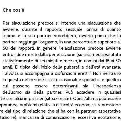
Che cos’è
Per eiaculazione precoce si intende una eiaculazione che
avviene, durante il rapporto sessuale, prima di quanto
l’uomo e la sua partner vorrebbero, ovvero prima che la
partner raggiunga l’orgasmo, in una percentuale superiore al
50 dei rapporti. In genere, l’eiaculazione precoce avviene
entro i due minuti dalla penetrazione (su una media valutata
statisticamente di sei minuti e mezzo, in uomini dai 18 ai 30
anni). E’ tipica dell’inizio della pubertà e dell’età avanzata.
Talvolta si accompagna a disfunzioni erettili. Non rientrano
in questa definizione i casi occasionali e sporadici, e quelli in
cui possono essere determinanti sia l’inesperienza
dell’uomo sia della partner. Può accadere in qualsiasi
te con alcune partner (situazionale). Quest’ultima può essere
poranea, problemi relativi a difficoltà economica, repressione
ppure dal tipo di relazione che si ha con la partner: aspettative
tazione), mancanza di comunicazione, eccessiva eccitazione,