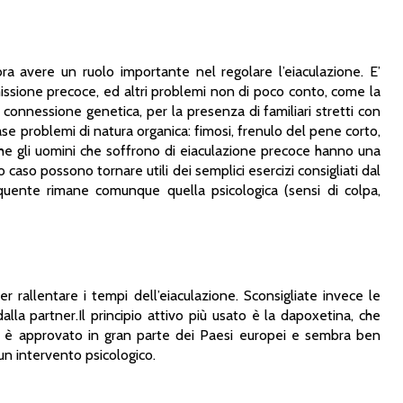
a avere un ruolo importante nel regolare l’eiaculazione. E’
missione precoce, ed altri problemi non di poco conto, come la
 connessione genetica, per la presenza di familiari stretti con
ase problemi di natura organica: fimosi, frenulo del pene corto,
che gli uomini che soffrono di eiaculazione precoce hanno una
 caso possono tornare utili dei semplici esercizi consigliati dal
quente rimane comunque quella psicologica (sensi di colpa,
r rallentare i tempi dell’eiaculazione. Sconsigliate invece le
a partner.Il principio attivo più usato è la dapoxetina, che
ene è approvato in gran parte dei Paesi europei e sembra ben
 un intervento psicologico.