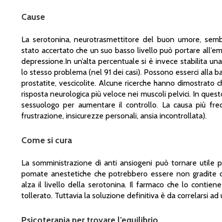
Cause
La serotonina, neurotrasmettitore del buon umore, sembr
stato accertato che un suo basso livello può portare all’e
depressione.In un’alta percentuale si è invece stabilita una
lo stesso problema (nel 91 dei casi). Possono esserci alla b
prostatite, vescicolite. Alcune ricerche hanno dimostrato 
risposta neurologica più veloce nei muscoli pelvici. In questo
sessuologo per aumentare il controllo. La causa più fre
frustrazione, insicurezze personali, ansia incontrollata).
Come si cura
La somministrazione di anti ansiogeni può tornare utile pe
pomate anestetiche che potrebbero essere non gradite dall
alza il livello della serotonina. Il farmaco che lo conti
tollerato. Tuttavia la soluzione definitiva è da correlarsi ad
Psicoterapia per trovare l’equilibrio