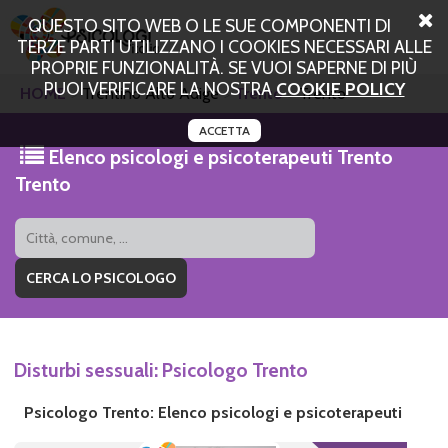
QUESTO SITO WEB O LE SUE COMPONENTI DI
TERZE PARTI UTILIZZANO I COOKIES NECESSARI ALLE
PROPRIE FUNZIONALITÀ. SE VUOI SAPERNE DI PIÙ
PUOI VERIFICARE LA NOSTRA
COOKIE POLICY
HOME
Trentino Alto Adige
Trento
Trento
ACCETTA
Elenco psicologi e psicoterapeuti Trento
Trento
Disturbi sessuali: Psicologo Trento
Psicologo Trento: Elenco psicologi e psicoterapeuti