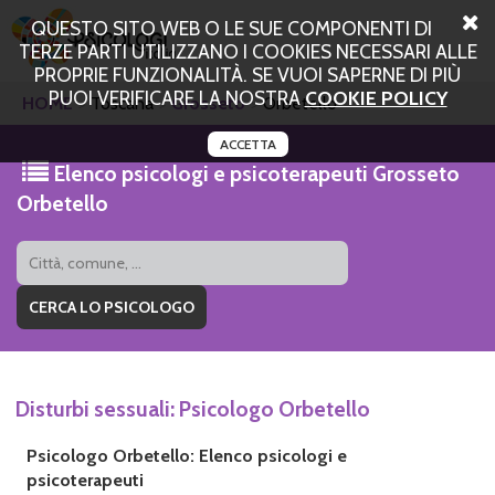
QUESTO SITO WEB O LE SUE COMPONENTI DI
TERZE PARTI UTILIZZANO I COOKIES NECESSARI ALLE
PROPRIE FUNZIONALITÀ. SE VUOI SAPERNE DI PIÙ
PUOI VERIFICARE LA NOSTRA
COOKIE POLICY
HOME
Toscana
Grosseto
Orbetello
ACCETTA
Elenco psicologi e psicoterapeuti Grosseto
Orbetello
Disturbi sessuali: Psicologo Orbetello
Psicologo Orbetello: Elenco psicologi e
psicoterapeuti