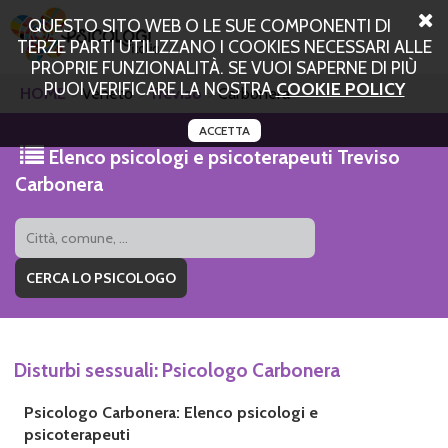
QUESTO SITO WEB O LE SUE COMPONENTI DI
TERZE PARTI UTILIZZANO I COOKIES NECESSARI ALLE
PROPRIE FUNZIONALITÀ. SE VUOI SAPERNE DI PIÙ
PUOI VERIFICARE LA NOSTRA
COOKIE POLICY
HOME
Veneto
Treviso
Carbonera
ACCETTA
Elenco psicologi e psicoterapeuti Treviso
Carbonera
Disturbi sessuali: Psicologo Carbonera
Psicologo Carbonera: Elenco psicologi e
psicoterapeuti