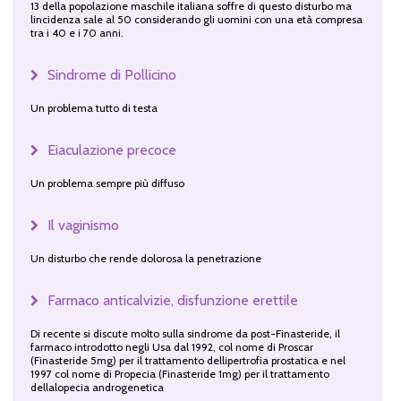
13 della popolazione maschile italiana soffre di questo disturbo ma
lincidenza sale al 50 considerando gli uomini con una età compresa
tra i 40 e i 70 anni.
Sindrome di Pollicino
Un problema tutto di testa
Eiaculazione precoce
Un problema sempre più diffuso
Il vaginismo
Un disturbo che rende dolorosa la penetrazione
Farmaco anticalvizie, disfunzione erettile
Di recente si discute molto sulla sindrome da post-Finasteride, il
farmaco introdotto negli Usa dal 1992, col nome di Proscar
(Finasteride 5mg) per il trattamento dellipertrofia prostatica e nel
1997 col nome di Propecia (Finasteride 1mg) per il trattamento
dellalopecia androgenetica