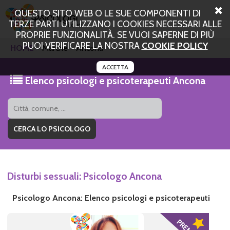
QUESTO SITO WEB O LE SUE COMPONENTI DI
TERZE PARTI UTILIZZANO I COOKIES NECESSARI ALLE
PROPRIE FUNZIONALITÀ. SE VUOI SAPERNE DI PIÙ
PUOI VERIFICARE LA NOSTRA
COOKIE POLICY
HOME
Marche
Ancona
ACCETTA
Elenco psicologi e psicoterapeuti Ancona
Disturbi sessuali: Psicologo Ancona
Psicologo Ancona: Elenco psicologi e psicoterapeuti