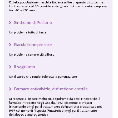
13 della popolazione maschile italiana soffre di questo disturbo ma
lincidenza sale al 50 considerando gli uomini con una età compresa
tra i 40 e i 70 anni.
Sindrome di Pollicino
Un problema tutto di testa
Eiaculazione precoce
Un problema sempre più diffuso
Il vaginismo
Un disturbo che rende dolorosa la penetrazione
Farmaco anticalvizie, disfunzione erettile
Di recente si discute molto sulla sindrome da post-Finasteride, il
farmaco introdotto negli Usa dal 1992, col nome di Proscar
(Finasteride 5mg) per il trattamento dellipertrofia prostatica e nel
1997 col nome di Propecia (Finasteride 1mg) per il trattamento
dellalopecia androgenetica