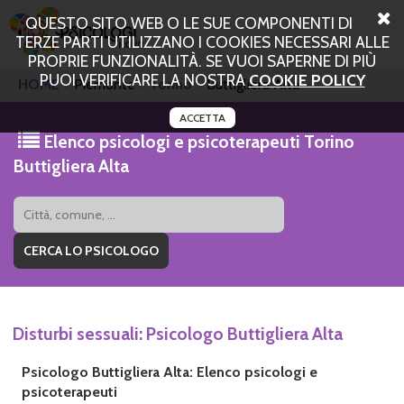
QUESTO SITO WEB O LE SUE COMPONENTI DI
TERZE PARTI UTILIZZANO I COOKIES NECESSARI ALLE
PROPRIE FUNZIONALITÀ. SE VUOI SAPERNE DI PIÙ
PUOI VERIFICARE LA NOSTRA
COOKIE POLICY
HOME
Piemonte
Torino
Buttigliera Alta
ACCETTA
Elenco psicologi e psicoterapeuti Torino
Buttigliera Alta
Disturbi sessuali: Psicologo Buttigliera Alta
Psicologo Buttigliera Alta: Elenco psicologi e
psicoterapeuti