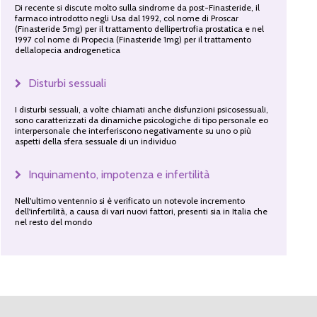
Di recente si discute molto sulla sindrome da post-Finasteride, il
farmaco introdotto negli Usa dal 1992, col nome di Proscar
(Finasteride 5mg) per il trattamento dellipertrofia prostatica e nel
1997 col nome di Propecia (Finasteride 1mg) per il trattamento
dellalopecia androgenetica
Disturbi sessuali
I disturbi sessuali, a volte chiamati anche disfunzioni psicosessuali,
sono caratterizzati da dinamiche psicologiche di tipo personale eo
interpersonale che interferiscono negativamente su uno o più
aspetti della sfera sessuale di un individuo
Inquinamento, impotenza e infertilità
Nell'ultimo ventennio si è verificato un notevole incremento
dell'infertilità, a causa di vari nuovi fattori, presenti sia in Italia che
nel resto del mondo