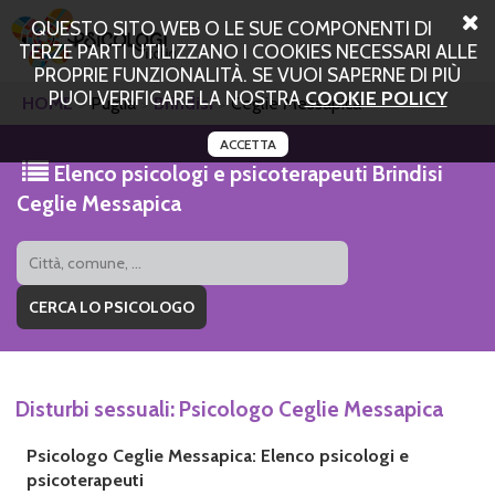
QUESTO SITO WEB O LE SUE COMPONENTI DI
TERZE PARTI UTILIZZANO I COOKIES NECESSARI ALLE
PROPRIE FUNZIONALITÀ. SE VUOI SAPERNE DI PIÙ
PUOI VERIFICARE LA NOSTRA
COOKIE POLICY
HOME
Puglia
Brindisi
Ceglie Messapica
ACCETTA
Elenco psicologi e psicoterapeuti Brindisi
Ceglie Messapica
Disturbi sessuali: Psicologo Ceglie Messapica
Psicologo Ceglie Messapica: Elenco psicologi e
psicoterapeuti