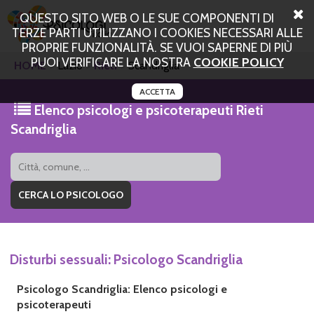
QUESTO SITO WEB O LE SUE COMPONENTI DI
TERZE PARTI UTILIZZANO I COOKIES NECESSARI ALLE
PROPRIE FUNZIONALITÀ. SE VUOI SAPERNE DI PIÙ
PUOI VERIFICARE LA NOSTRA
COOKIE POLICY
HOME
Lazio
Rieti
Scandriglia
ACCETTA
Elenco psicologi e psicoterapeuti Rieti
Scandriglia
Disturbi sessuali: Psicologo Scandriglia
Psicologo Scandriglia: Elenco psicologi e
psicoterapeuti