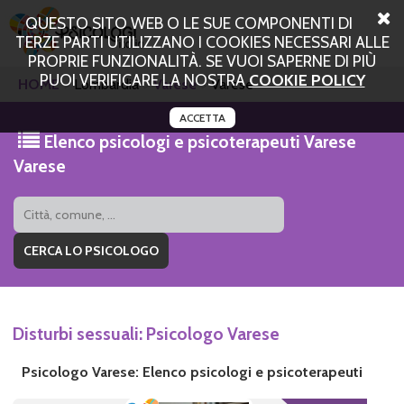
QUESTO SITO WEB O LE SUE COMPONENTI DI
TERZE PARTI UTILIZZANO I COOKIES NECESSARI ALLE
PROPRIE FUNZIONALITÀ. SE VUOI SAPERNE DI PIÙ
PUOI VERIFICARE LA NOSTRA
COOKIE POLICY
HOME
Lombardia
Varese
Varese
ACCETTA
Elenco psicologi e psicoterapeuti Varese
Varese
Disturbi sessuali: Psicologo Varese
Psicologo Varese: Elenco psicologi e psicoterapeuti