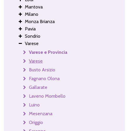
Mantova
Milano
Monza Brianza
Pavia
Sondrio
Varese
Varese e Provincia
Varese
Busto Arsizio
Fagnano Olona
Gallarate
Laveno Mombello
Luino
Mesenzana
Origgio