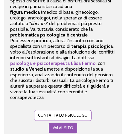
Spesso chi soffre a causa di disfunzioni sessuali si
rivolge in prima istanza ad una
figura medica
(medico di base, ginecologo,
urologo, andrologo), nella speranza di essere
aiutato a "
liberarsi
" del problema il più presto
possibile. Va, tuttavia, considerato che la
problematica psicologica è centrale
.
Può essere proficuo, allora, l'incontro con uno
specialista con un percorso di
terapia psicologica
,
volto all'esplorazione e alla risoluzione dei conflitti
interiori sottostanti al disagio. La dott.ssa
psicologa e psicoterapeuta Elisa Fermo
, con
studio a Venezia
mette a disposizione la sua
esperienza, analizzando il contenuto del pensiero
che suscita i disturbi sessuali. La psicologa Fermo ti
aiuterà a superare questa difficoltà e ti guiderà a
vivere la tua sessualità con serenità e
consapevolezza.
CONTATTA LO PSICOLOGO
VAI AL SITO