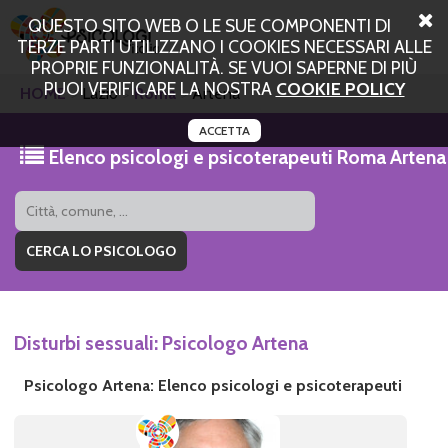
QUESTO SITO WEB O LE SUE COMPONENTI DI
TERZE PARTI UTILIZZANO I COOKIES NECESSARI ALLE
PROPRIE FUNZIONALITÀ. SE VUOI SAPERNE DI PIÙ
PUOI VERIFICARE LA NOSTRA
COOKIE POLICY
HOME
Lazio
Roma
Artena
ACCETTA
Elenco psicologi e psicoterapeuti Roma Artena
Disturbi sessuali: Psicologo Artena
Psicologo Artena: Elenco psicologi e psicoterapeuti