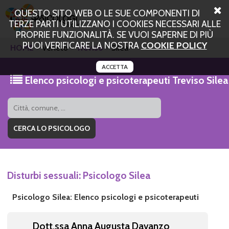
QUESTO SITO WEB O LE SUE COMPONENTI DI
TERZE PARTI UTILIZZANO I COOKIES NECESSARI ALLE
PROPRIE FUNZIONALITÀ. SE VUOI SAPERNE DI PIÙ
PUOI VERIFICARE LA NOSTRA
COOKIE POLICY
HOME
Veneto
Treviso
Silea
ACCETTA
Elenco psicologi e psicoterapeuti Treviso Silea
Disturbi sessuali: Psicologo Silea
Psicologo Silea: Elenco psicologi e psicoterapeuti
Dott,ssa Anna Augusta Davanzo