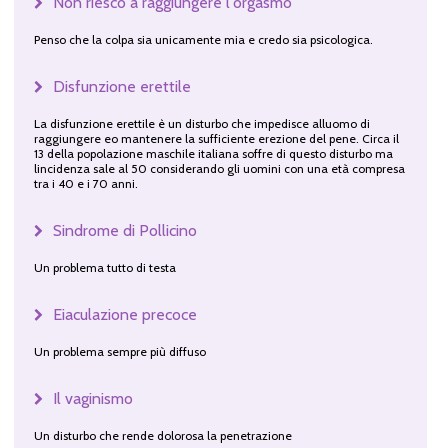
Non riesco a raggiungere l'orgasmo
Penso che la colpa sia unicamente mia e credo sia psicologica.
Disfunzione erettile
La disfunzione erettile è un disturbo che impedisce alluomo di
raggiungere eo mantenere la sufficiente erezione del pene. Circa il
13 della popolazione maschile italiana soffre di questo disturbo ma
lincidenza sale al 50 considerando gli uomini con una età compresa
tra i 40 e i 70 anni.
Sindrome di Pollicino
Un problema tutto di testa
Eiaculazione precoce
Un problema sempre più diffuso
Il vaginismo
Un disturbo che rende dolorosa la penetrazione