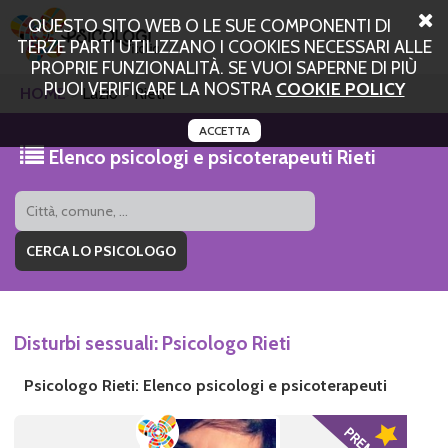
QUESTO SITO WEB O LE SUE COMPONENTI DI
TERZE PARTI UTILIZZANO I COOKIES NECESSARI ALLE
PROPRIE FUNZIONALITÀ. SE VUOI SAPERNE DI PIÙ
PUOI VERIFICARE LA NOSTRA
COOKIE POLICY
HOME
Lazio
Rieti
ACCETTA
Elenco psicologi e psicoterapeuti Rieti
Disturbi sessuali: Psicologo Rieti
Psicologo Rieti: Elenco psicologi e psicoterapeuti