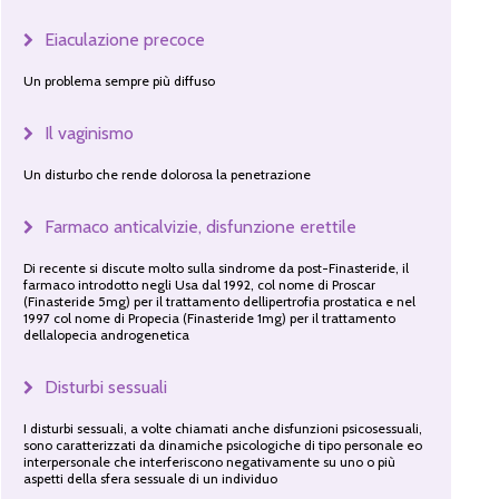
Eiaculazione precoce
Un problema sempre più diffuso
Il vaginismo
Un disturbo che rende dolorosa la penetrazione
Farmaco anticalvizie, disfunzione erettile
Di recente si discute molto sulla sindrome da post-Finasteride, il
farmaco introdotto negli Usa dal 1992, col nome di Proscar
(Finasteride 5mg) per il trattamento dellipertrofia prostatica e nel
1997 col nome di Propecia (Finasteride 1mg) per il trattamento
dellalopecia androgenetica
Disturbi sessuali
I disturbi sessuali, a volte chiamati anche disfunzioni psicosessuali,
sono caratterizzati da dinamiche psicologiche di tipo personale eo
interpersonale che interferiscono negativamente su uno o più
aspetti della sfera sessuale di un individuo