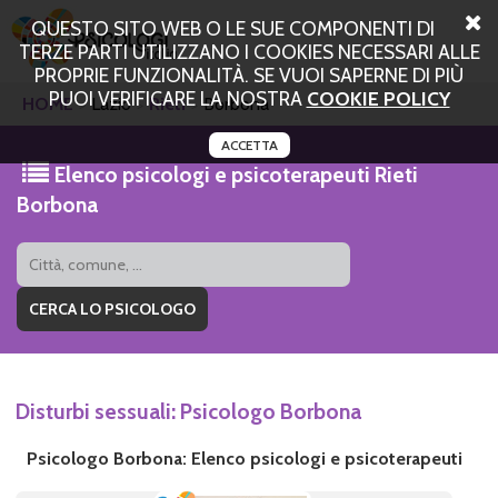
QUESTO SITO WEB O LE SUE COMPONENTI DI
TERZE PARTI UTILIZZANO I COOKIES NECESSARI ALLE
PROPRIE FUNZIONALITÀ. SE VUOI SAPERNE DI PIÙ
PUOI VERIFICARE LA NOSTRA
COOKIE POLICY
HOME
Lazio
Rieti
Borbona
ACCETTA
Elenco psicologi e psicoterapeuti Rieti
Borbona
Disturbi sessuali: Psicologo Borbona
Psicologo Borbona: Elenco psicologi e psicoterapeuti