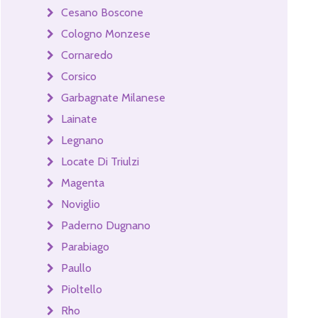
Cesano Boscone
Cologno Monzese
Cornaredo
Corsico
Garbagnate Milanese
Lainate
Legnano
Locate Di Triulzi
Magenta
Noviglio
Paderno Dugnano
Parabiago
Paullo
Pioltello
Rho