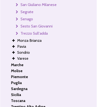
San Giuliano Milanese
Segrate
Senago
Sesto San Giovanni
Trezzo Sull'adda
Monza Brianza
Pavia
Sondrio
Varese
Marche
Molise
Piemonte
Puglia
Sardegna
Sicilia
Toscana
Trentino Alto Adige