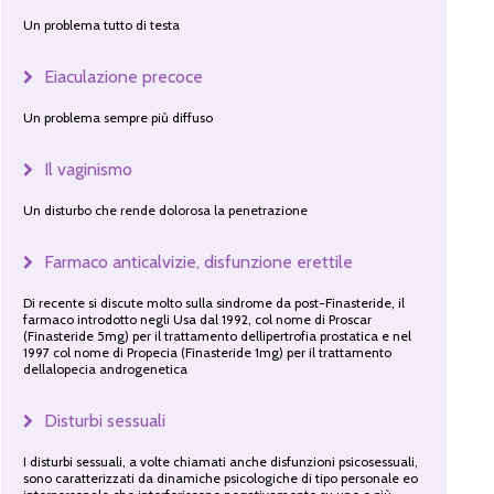
Un problema tutto di testa
Eiaculazione precoce
Un problema sempre più diffuso
Il vaginismo
Un disturbo che rende dolorosa la penetrazione
Farmaco anticalvizie, disfunzione erettile
Di recente si discute molto sulla sindrome da post-Finasteride, il
farmaco introdotto negli Usa dal 1992, col nome di Proscar
(Finasteride 5mg) per il trattamento dellipertrofia prostatica e nel
1997 col nome di Propecia (Finasteride 1mg) per il trattamento
dellalopecia androgenetica
Disturbi sessuali
I disturbi sessuali, a volte chiamati anche disfunzioni psicosessuali,
sono caratterizzati da dinamiche psicologiche di tipo personale eo