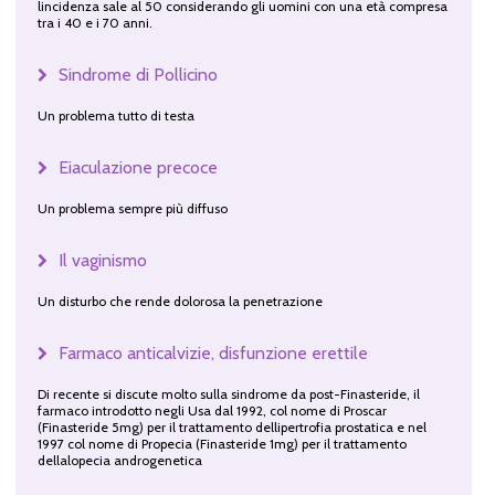
lincidenza sale al 50 considerando gli uomini con una età compresa
tra i 40 e i 70 anni.
Sindrome di Pollicino
Un problema tutto di testa
Eiaculazione precoce
Un problema sempre più diffuso
Il vaginismo
Un disturbo che rende dolorosa la penetrazione
Farmaco anticalvizie, disfunzione erettile
Di recente si discute molto sulla sindrome da post-Finasteride, il
farmaco introdotto negli Usa dal 1992, col nome di Proscar
(Finasteride 5mg) per il trattamento dellipertrofia prostatica e nel
1997 col nome di Propecia (Finasteride 1mg) per il trattamento
dellalopecia androgenetica