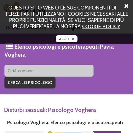
QUESTO SITO WEB O LE SUE COMPONENTI DI
TERZE PARTI UTILIZZANO I COOKIES NECESSARI ALLE
PROPRIE FUNZIONALITÀ. SE VUOI SAPERNE DI PIÙ
PUOI VERIFICARE LA NOSTRA
COOKIE POLICY
HOME
Lombardia
Pavia
Voghera
ACCETTA
Elenco psicologi e psicoterapeuti Pavia
Voghera
Disturbi sessuali: Psicologo Voghera
Psicologo Voghera: Elenco psicologi e psicoterapeuti