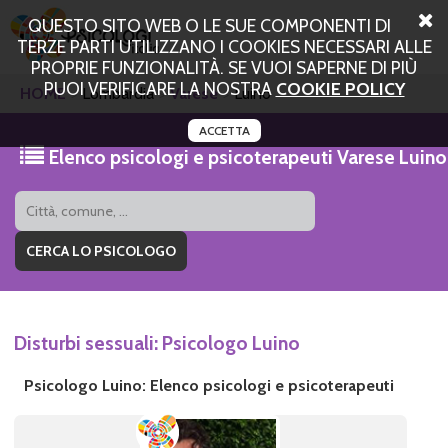
QUESTO SITO WEB O LE SUE COMPONENTI DI
TERZE PARTI UTILIZZANO I COOKIES NECESSARI ALLE
PROPRIE FUNZIONALITÀ. SE VUOI SAPERNE DI PIÙ
PUOI VERIFICARE LA NOSTRA
COOKIE POLICY
HOME
Lombardia
Varese
Luino
ACCETTA
Elenco psicologi e psicoterapeuti Varese Luino
Disturbi sessuali: Psicologo Luino
Psicologo Luino: Elenco psicologi e psicoterapeuti