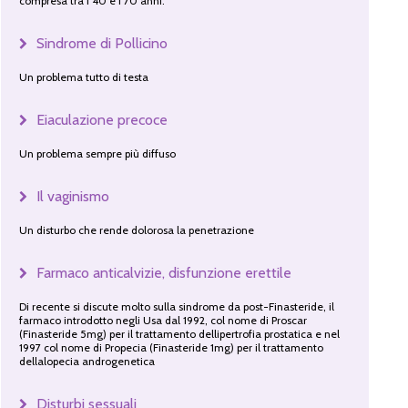
compresa tra i 40 e i 70 anni.
Sindrome di Pollicino
Un problema tutto di testa
Eiaculazione precoce
Un problema sempre più diffuso
Il vaginismo
Un disturbo che rende dolorosa la penetrazione
Farmaco anticalvizie, disfunzione erettile
Di recente si discute molto sulla sindrome da post-Finasteride, il
farmaco introdotto negli Usa dal 1992, col nome di Proscar
(Finasteride 5mg) per il trattamento dellipertrofia prostatica e nel
1997 col nome di Propecia (Finasteride 1mg) per il trattamento
dellalopecia androgenetica
Disturbi sessuali