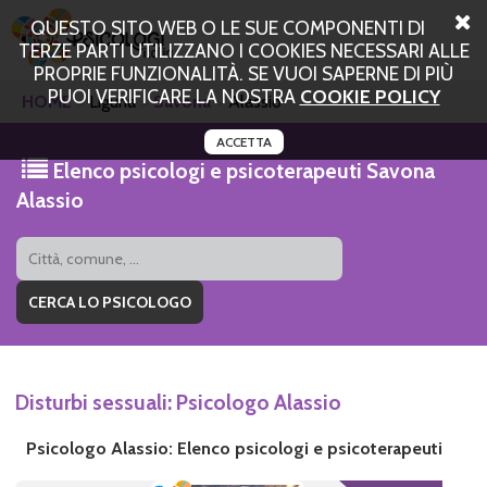
QUESTO SITO WEB O LE SUE COMPONENTI DI
TERZE PARTI UTILIZZANO I COOKIES NECESSARI ALLE
PROPRIE FUNZIONALITÀ. SE VUOI SAPERNE DI PIÙ
PUOI VERIFICARE LA NOSTRA
COOKIE POLICY
HOME
Liguria
Savona
Alassio
ACCETTA
Elenco psicologi e psicoterapeuti Savona
Alassio
Disturbi sessuali: Psicologo Alassio
Psicologo Alassio: Elenco psicologi e psicoterapeuti