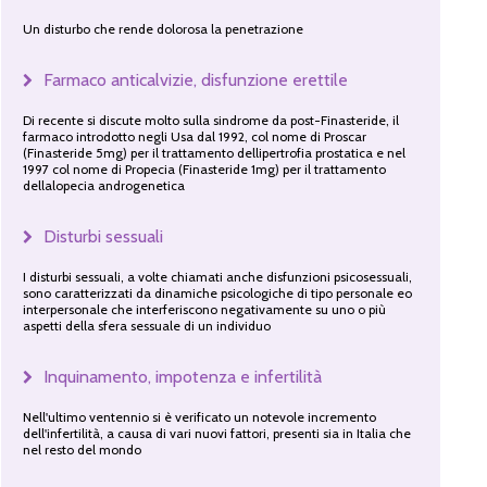
Un disturbo che rende dolorosa la penetrazione
Farmaco anticalvizie, disfunzione erettile
Di recente si discute molto sulla sindrome da post-Finasteride, il
farmaco introdotto negli Usa dal 1992, col nome di Proscar
(Finasteride 5mg) per il trattamento dellipertrofia prostatica e nel
1997 col nome di Propecia (Finasteride 1mg) per il trattamento
dellalopecia androgenetica
Disturbi sessuali
I disturbi sessuali, a volte chiamati anche disfunzioni psicosessuali,
sono caratterizzati da dinamiche psicologiche di tipo personale eo
interpersonale che interferiscono negativamente su uno o più
aspetti della sfera sessuale di un individuo
Inquinamento, impotenza e infertilità
Nell'ultimo ventennio si è verificato un notevole incremento
dell'infertilità, a causa di vari nuovi fattori, presenti sia in Italia che
nel resto del mondo