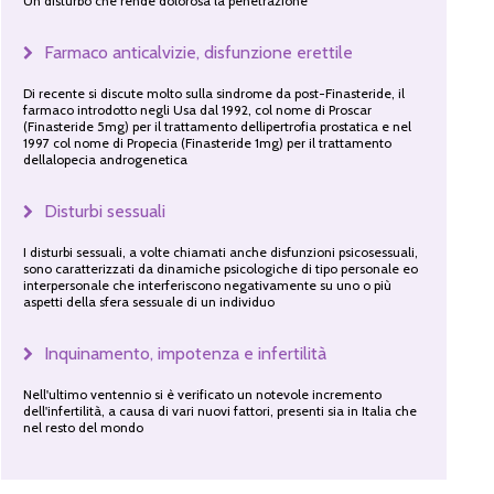
Un disturbo che rende dolorosa la penetrazione
Farmaco anticalvizie, disfunzione erettile
Di recente si discute molto sulla sindrome da post-Finasteride, il
farmaco introdotto negli Usa dal 1992, col nome di Proscar
(Finasteride 5mg) per il trattamento dellipertrofia prostatica e nel
1997 col nome di Propecia (Finasteride 1mg) per il trattamento
dellalopecia androgenetica
Disturbi sessuali
I disturbi sessuali, a volte chiamati anche disfunzioni psicosessuali,
sono caratterizzati da dinamiche psicologiche di tipo personale eo
interpersonale che interferiscono negativamente su uno o più
aspetti della sfera sessuale di un individuo
Inquinamento, impotenza e infertilità
Nell'ultimo ventennio si è verificato un notevole incremento
dell'infertilità, a causa di vari nuovi fattori, presenti sia in Italia che
nel resto del mondo