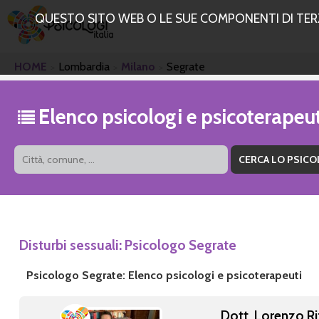
QUESTO SITO WEB O LE SUE COMPONENTI DI TERZE
HOME
Lombardia
Milano
Segrate
Elenco psicologi e psicoterapeu
Disturbi sessuali: Psicologo Segrate
Psicologo Segrate: Elenco psicologi e psicoterapeuti
Dott. Lorenzo Ri