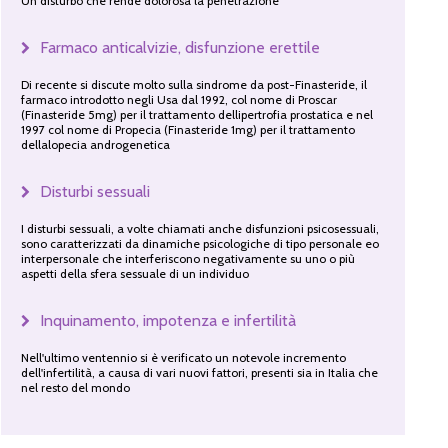
Un disturbo che rende dolorosa la penetrazione
Farmaco anticalvizie, disfunzione erettile
Di recente si discute molto sulla sindrome da post-Finasteride, il
farmaco introdotto negli Usa dal 1992, col nome di Proscar
(Finasteride 5mg) per il trattamento dellipertrofia prostatica e nel
1997 col nome di Propecia (Finasteride 1mg) per il trattamento
dellalopecia androgenetica
Disturbi sessuali
I disturbi sessuali, a volte chiamati anche disfunzioni psicosessuali,
sono caratterizzati da dinamiche psicologiche di tipo personale eo
interpersonale che interferiscono negativamente su uno o più
aspetti della sfera sessuale di un individuo
Inquinamento, impotenza e infertilità
Nell'ultimo ventennio si è verificato un notevole incremento
dell'infertilità, a causa di vari nuovi fattori, presenti sia in Italia che
nel resto del mondo