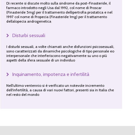
Di recente si discute molto sulla sindrome da post-Finasteride, il
farmaco introdotto negli Usa dal 1992, col nome di Proscar
(Finasteride 5mg) per il trattamento dellipertrofia prostatica e nel
1997 col nome di Propecia (Finasteride 1mg) per il trattamento
dellalopecia androgenetica
Disturbi sessuali
I disturbi sessuali, a volte chiamati anche disfunzioni psicosessuali,
sono caratterizzati da dinamiche psicologiche di tipo personale eo
interpersonale che interferiscono negativamente su uno o più
aspetti della sfera sessuale di un individuo
Inquinamento, impotenza e infertilità
Nell'ultimo ventennio si è verificato un notevole incremento
dell'infertilità, a causa di vari nuovi fattori, presenti sia in Italia che
nel resto del mondo