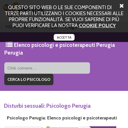
QUESTO SITO WEB O LE SUE COMPONENTI DI
TERZE PARTI UTILIZZANO I COOKIES NECESSARI ALLE
PROPRIE FUNZIONALITÀ. SE VUOI SAPERNE DI PIÙ
PUOI VERIFICARE LA NOSTRA
COOKIE POLICY
HOME
Umbria
Perugia
Perugia
ACCETTA
Elenco psicologi e psicoterapeuti Perugia
Perugia
Disturbi sessuali: Psicologo Perugia
Psicologo Perugia: Elenco psicologi e psicoterapeuti