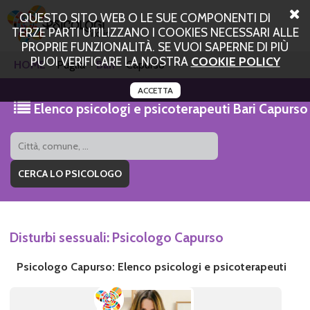
QUESTO SITO WEB O LE SUE COMPONENTI DI
TERZE PARTI UTILIZZANO I COOKIES NECESSARI ALLE
PROPRIE FUNZIONALITÀ. SE VUOI SAPERNE DI PIÙ
PUOI VERIFICARE LA NOSTRA
COOKIE POLICY
HOME
Puglia
Bari
Capurso
ACCETTA
Elenco psicologi e psicoterapeuti Bari Capurso
Disturbi sessuali: Psicologo Capurso
Psicologo Capurso: Elenco psicologi e psicoterapeuti