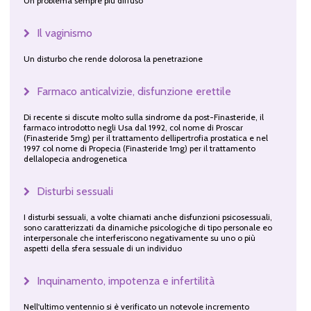
Un problema sempre più diffuso
Il vaginismo
Un disturbo che rende dolorosa la penetrazione
Farmaco anticalvizie, disfunzione erettile
Di recente si discute molto sulla sindrome da post-Finasteride, il
farmaco introdotto negli Usa dal 1992, col nome di Proscar
(Finasteride 5mg) per il trattamento dellipertrofia prostatica e nel
1997 col nome di Propecia (Finasteride 1mg) per il trattamento
dellalopecia androgenetica
Disturbi sessuali
I disturbi sessuali, a volte chiamati anche disfunzioni psicosessuali,
sono caratterizzati da dinamiche psicologiche di tipo personale eo
interpersonale che interferiscono negativamente su uno o più
aspetti della sfera sessuale di un individuo
Inquinamento, impotenza e infertilità
Nell'ultimo ventennio si è verificato un notevole incremento