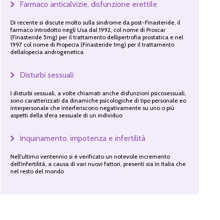
Farmaco anticalvizie, disfunzione erettile
Di recente si discute molto sulla sindrome da post-Finasteride, il
farmaco introdotto negli Usa dal 1992, col nome di Proscar
(Finasteride 5mg) per il trattamento dellipertrofia prostatica e nel
1997 col nome di Propecia (Finasteride 1mg) per il trattamento
dellalopecia androgenetica
Disturbi sessuali
I disturbi sessuali, a volte chiamati anche disfunzioni psicosessuali,
sono caratterizzati da dinamiche psicologiche di tipo personale eo
interpersonale che interferiscono negativamente su uno o più
aspetti della sfera sessuale di un individuo
Inquinamento, impotenza e infertilità
Nell'ultimo ventennio si è verificato un notevole incremento
dell'infertilità, a causa di vari nuovi fattori, presenti sia in Italia che
nel resto del mondo