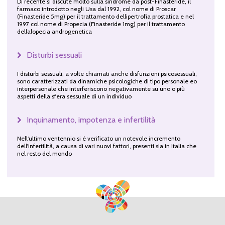
Di recente si discute molto sulla sindrome da post-Finasteride, il
farmaco introdotto negli Usa dal 1992, col nome di Proscar
(Finasteride 5mg) per il trattamento dellipertrofia prostatica e nel
1997 col nome di Propecia (Finasteride 1mg) per il trattamento
dellalopecia androgenetica
Disturbi sessuali
I disturbi sessuali, a volte chiamati anche disfunzioni psicosessuali,
sono caratterizzati da dinamiche psicologiche di tipo personale eo
interpersonale che interferiscono negativamente su uno o più
aspetti della sfera sessuale di un individuo
Inquinamento, impotenza e infertilità
Nell'ultimo ventennio si è verificato un notevole incremento
dell'infertilità, a causa di vari nuovi fattori, presenti sia in Italia che
nel resto del mondo