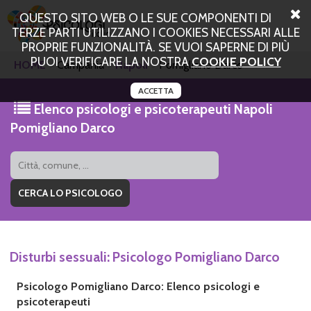
QUESTO SITO WEB O LE SUE COMPONENTI DI
TERZE PARTI UTILIZZANO I COOKIES NECESSARI ALLE
PROPRIE FUNZIONALITÀ. SE VUOI SAPERNE DI PIÙ
PUOI VERIFICARE LA NOSTRA
COOKIE POLICY
HOME
Campania
Napoli
Pomigliano Darco
ACCETTA
Elenco psicologi e psicoterapeuti Napoli
Pomigliano Darco
Disturbi sessuali: Psicologo Pomigliano Darco
Psicologo Pomigliano Darco: Elenco psicologi e
psicoterapeuti