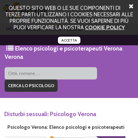
QUESTO SITO WEB O LE SUE COMPONENTI DI
TERZE PARTI UTILIZZANO I COOKIES NECESSARI ALLE
PROPRIE FUNZIONALITÀ. SE VUOI SAPERNE DI PIÙ
PUOI VERIFICARE LA NOSTRA
COOKIE POLICY
HOME
Veneto
Verona
Verona
ACCETTA
Elenco psicologi e psicoterapeuti Verona
Verona
Disturbi sessuali: Psicologo Verona
Psicologo Verona: Elenco psicologi e psicoterapeuti