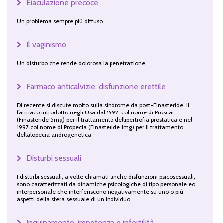
Eiaculazione precoce
Un problema sempre più diffuso
Il vaginismo
Un disturbo che rende dolorosa la penetrazione
Farmaco anticalvizie, disfunzione erettile
Di recente si discute molto sulla sindrome da post-Finasteride, il
farmaco introdotto negli Usa dal 1992, col nome di Proscar
(Finasteride 5mg) per il trattamento dellipertrofia prostatica e nel
1997 col nome di Propecia (Finasteride 1mg) per il trattamento
dellalopecia androgenetica
Disturbi sessuali
I disturbi sessuali, a volte chiamati anche disfunzioni psicosessuali,
sono caratterizzati da dinamiche psicologiche di tipo personale eo
interpersonale che interferiscono negativamente su uno o più
aspetti della sfera sessuale di un individuo
Inquinamento, impotenza e infertilità