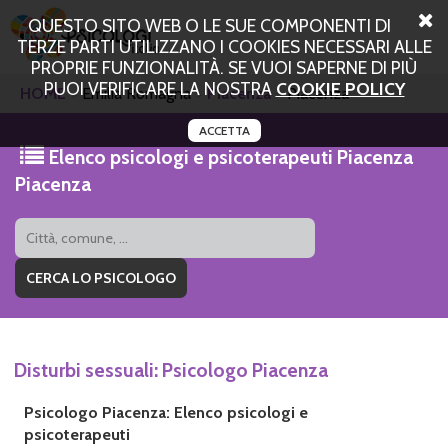
QUESTO SITO WEB O LE SUE COMPONENTI DI
TERZE PARTI UTILIZZANO I COOKIES NECESSARI ALLE
PROPRIE FUNZIONALITÀ. SE VUOI SAPERNE DI PIÙ
PUOI VERIFICARE LA NOSTRA
COOKIE POLICY
HOME
Emilia Romagna
Piacenza
Piacenza
ACCETTA
Elenco psicologi e psicoterapeuti Piacenza
Piacenza
Disturbi sessuali: Psicologo Piacenza
Psicologo Piacenza: Elenco psicologi e
psicoterapeuti