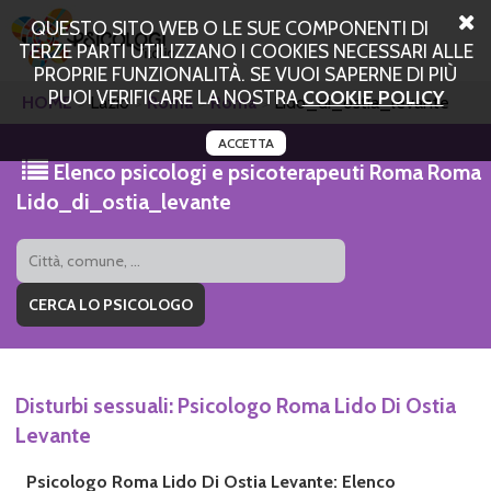
QUESTO SITO WEB O LE SUE COMPONENTI DI
TERZE PARTI UTILIZZANO I COOKIES NECESSARI ALLE
PROPRIE FUNZIONALITÀ. SE VUOI SAPERNE DI PIÙ
PUOI VERIFICARE LA NOSTRA
COOKIE POLICY
HOME
Lazio
Roma
Roma
Lido_di_ostia_levante
ACCETTA
Elenco psicologi e psicoterapeuti Roma Roma
Lido_di_ostia_levante
Disturbi sessuali: Psicologo Roma Lido Di Ostia
Levante
Psicologo Roma Lido Di Ostia Levante: Elenco