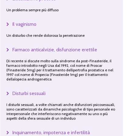
Un problema sempre più diffuso
Il vaginismo
Un disturbo che rende dolorosa la penetrazione
Farmaco anticalvizie, disfunzione erettile
Di recente si discute molto sulla sindrome da post-Finasteride, il
farmaco introdotto negli Usa dal 1992, col nome di Proscar
(Finasteride 5mg) per il trattamento dellipertrofia prostatica e nel
1997 col nome di Propecia (Finasteride 1mg) per il trattamento
dellalopecia androgenetica
Disturbi sessuali
I disturbi sessuali, a volte chiamati anche disfunzioni psicosessuali,
sono caratterizzati da dinamiche psicologiche di tipo personale eo
interpersonale che interferiscono negativamente su uno o più
aspetti della sfera sessuale di un individuo
Inquinamento, impotenza e infertilità