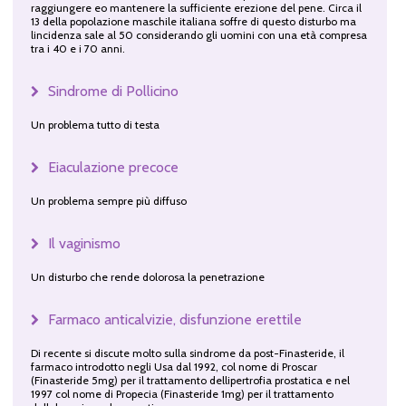
raggiungere eo mantenere la sufficiente erezione del pene. Circa il
13 della popolazione maschile italiana soffre di questo disturbo ma
lincidenza sale al 50 considerando gli uomini con una età compresa
tra i 40 e i 70 anni.
Sindrome di Pollicino
Un problema tutto di testa
Eiaculazione precoce
Un problema sempre più diffuso
Il vaginismo
Un disturbo che rende dolorosa la penetrazione
Farmaco anticalvizie, disfunzione erettile
Di recente si discute molto sulla sindrome da post-Finasteride, il
farmaco introdotto negli Usa dal 1992, col nome di Proscar
(Finasteride 5mg) per il trattamento dellipertrofia prostatica e nel
1997 col nome di Propecia (Finasteride 1mg) per il trattamento