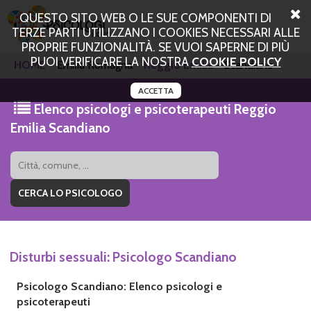
QUESTO SITO WEB O LE SUE COMPONENTI DI
TERZE PARTI UTILIZZANO I COOKIES NECESSARI ALLE
PROPRIE FUNZIONALITÀ. SE VUOI SAPERNE DI PIÙ
PUOI VERIFICARE LA NOSTRA
COOKIE POLICY
HOME
Emilia Romagna
Reggio Emilia
Scandiano
ACCETTA
Elenco psicologi e psicoterapeuti Reggio
Emilia Scandiano
Disturbi sessuali: Psicologo Scandiano
Psicologo Scandiano: Elenco psicologi e
psicoterapeuti