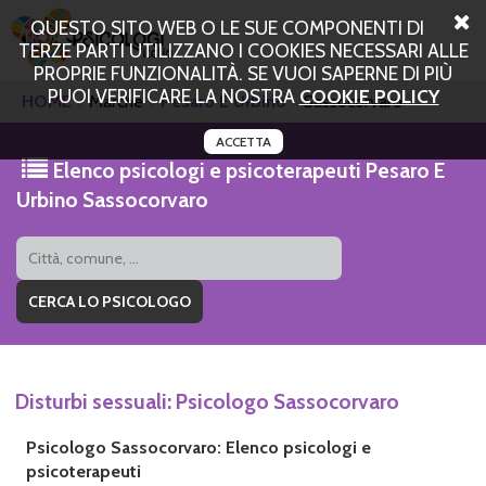
QUESTO SITO WEB O LE SUE COMPONENTI DI
TERZE PARTI UTILIZZANO I COOKIES NECESSARI ALLE
PROPRIE FUNZIONALITÀ. SE VUOI SAPERNE DI PIÙ
PUOI VERIFICARE LA NOSTRA
COOKIE POLICY
HOME
Marche
Pesaro E Urbino
Sassocorvaro
ACCETTA
Elenco psicologi e psicoterapeuti Pesaro E
Urbino Sassocorvaro
Disturbi sessuali: Psicologo Sassocorvaro
Psicologo Sassocorvaro: Elenco psicologi e
psicoterapeuti