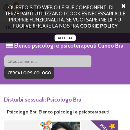
QUESTO SITO WEB O LE SUE COMPONENTI DI
TERZE PARTI UTILIZZANO I COOKIES NECESSARI ALLE
PROPRIE FUNZIONALITÀ. SE VUOI SAPERNE DI PIÙ
PUOI VERIFICARE LA NOSTRA
COOKIE POLICY
HOME
Piemonte
Cuneo
Bra
ACCETTA
Elenco psicologi e psicoterapeuti Cuneo Bra
Disturbi sessuali: Psicologo Bra
Psicologo Bra: Elenco psicologi e psicoterapeuti