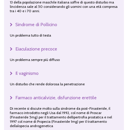
13 della popolazione maschile italiana soffre di questo disturbo ma
lincidenza sale al 50 considerando gli uomini con una età compresa
tra i 40 e i 70 anni.
Sindrome di Pollicino
Un problema tutto di testa
Eiaculazione precoce
Un problema sempre più diffuso
Il vaginismo
Un disturbo che rende dolorosa la penetrazione
Farmaco anticalvizie, disfunzione erettile
Di recente si discute molto sulla sindrome da post-Finasteride, il
farmaco introdotto negli Usa dal 1992, col nome di Proscar
(Finasteride 5mg) per il trattamento dellipertrofia prostatica e nel
1997 col nome di Propecia (Finasteride 1mg) per il trattamento
dellalopecia androgenetica