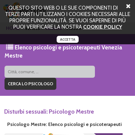
QUESTO SITO WEB O LE SUE COMPONENTI DI
TERZE PARTI UTILIZZANO I COOKIES NECESSARI ALLE
PROPRIE FUNZIONALITÀ. SE VUOI SAPERNE DI PIÙ
PUOI VERIFICARE LA NOSTRA
COOKIE POLICY
HOME
Veneto
Venezia
Mestre
ACCETTA
Elenco psicologi e psicoterapeuti Venezia
Mestre
Disturbi sessuali: Psicologo Mestre
Psicologo Mestre: Elenco psicologi e psicoterapeuti